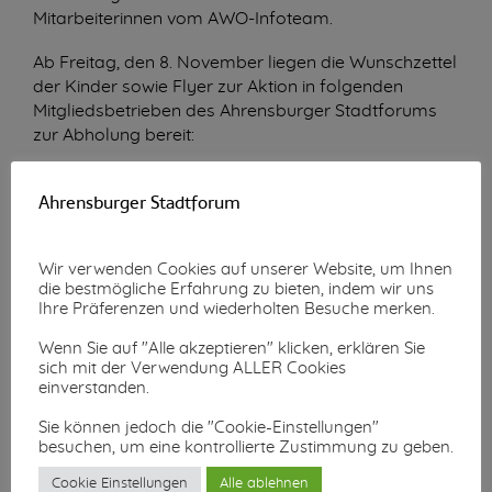
Mitarbeiterinnen vom AWO-Infoteam.
Ab Freitag, den 8. November liegen die Wunschzettel
der Kinder sowie Flyer zur Aktion in folgenden
Mitgliedsbetrieben des Ahrensburger Stadtforums
zur Abholung bereit:
1. Apotheke am Rondeel, Rondeel 9
Ahrensburger Stadtforum
2. Berlin Milljöh, Große Straße 15
3. Brillenmode Janiene Johann-To-Settel,
Manhagener Allee 7
Wir verwenden Cookies auf unserer Website, um Ihnen
4. Edvardsson DIE Tanzschule, Beimoorkamp 1
die bestmögliche Erfahrung zu bieten, indem wir uns
5. Elektrofachgeschäft Clasen, Hamburger Straße
Ihre Präferenzen und wiederholten Besuche merken.
19-21
6. Flora Apotheke, Hamburger Straße 11
Wenn Sie auf "Alle akzeptieren" klicken, erklären Sie
sich mit der Verwendung ALLER Cookies
7. Juwelier Werning, Rondeel 5
einverstanden.
8. Kaufhaus Nessler, Hamburger Straße 4-8
9. La Joliette, Hamburger Straße 2
Sie können jedoch die "Cookie-Einstellungen"
10. PAASCH Immobilien, Manhagener Allee 3
besuchen, um eine kontrollierte Zustimmung zu geben.
11. Restaurant Bangkok, Lohe 2-4
Cookie Einstellungen
Alle ablehnen