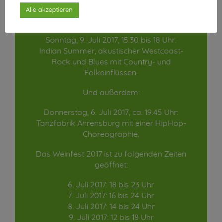
Bun-Jon & The Big Jive, eine Hamburger
Alle akzeptieren
Swing Band
Sonntag, 9. Juli 2017, 15.30 bis 18 Uhr:
Indian Summer, akustischer Westcoast-
Rock und Blues mit Country- und
Folkeinflüssen.
Und außerdem:
Donnerstag, 6. Juli 2017, ca. 19.45 Uhr:
Tanzfabrik Ahrensburg mit einer HipHop-
Choreographie.
Das Weinfest 2017 ist zu folgenden Zeiten
geöffnet:
6. Juli 2017: 18 bis 23 Uhr
7. Juli 2017: 16 bis 24 Uhr
8. Juli 2017: 14 bis 24 Uhr
9. Juli 2017: 12 bis 18 Uhr