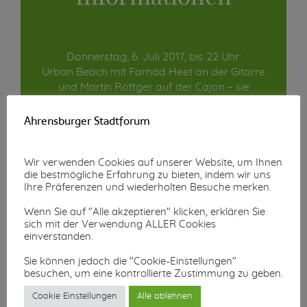
Donnerstag, 6. Juli 2017, bis 22 Uhr:
Urban Beach mit Farhad Heet an der Gitarre
und Martin Röttger auf der Cajon – sie
spielen seit vielen Jahren auf dem Weinfest
Ahrensburg.
Ahrensburger Stadtforum
Freitag, 7. Juli 2017, 18 bis 22 Uhr:
Pickville, Irish Folk gemischt mit
Wir verwenden Cookies auf unserer Website, um Ihnen
amerikanischer Conutry-Music und einer
die bestmögliche Erfahrung zu bieten, indem wir uns
Ihre Präferenzen und wiederholten Besuche merken.
Prise Reggae – gekonnt interpretiert.
Wenn Sie auf "Alle akzeptieren" klicken, erklären Sie
Sonnabend, 8. Juli 2017, 15 bis 18 Uhr:
sich mit der Verwendung ALLER Cookies
Saitensprung spielen Coversongs der Rock
einverstanden.
& Pop- sowie Folk-Geschichte mit Western-
Sie können jedoch die "Cookie-Einstellungen"
Gitarren, Banjo, Mandoline, Tin Whistle und
besuchen, um eine kontrollierte Zustimmung zu geben.
Bodhrán geschrieben haben.
Cookie Einstellungen
Alle ablehnen
Sonntag, 9. Juli 2017, 12 bis 14.30 Uhr: