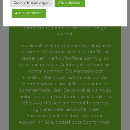
sondern auch daran, dass das
Cookie Einstellungen
Alle ablehnen
Ahrensburger Stadtforum jedes Jahr in
Alle akzeptieren
verschiedenen Kategorien Preise und
Pokale (gestiftet vom Ahrensburger
Stadtforum) für besondere Fahrzeuge
verleiht.
Traditionell sind am Oldtimer-Sonntag auch
wieder die Geschäfte geöffnet. Um 13 Uhr
startet der 1. Verkaufsoffene Sonntag, so
dass auch weniger Autobegeisterte auf ihre
Kosten kommen. Die Ahrensburger
Einzelhändler haben sich bereits auf die
Sommersaison eingestellt – von aktueller
Sommermode, über Deko-Artikel bis hin zu
Solar-Leuchten. Und für den Schulbeginn in
Schleswig-Holstein am darauf folgenden
Tag bieten viele Geschäfte in der
Ahrensburger Innenstadt eine große
Auswahl an Schulbedarf oder Sportartikeln.