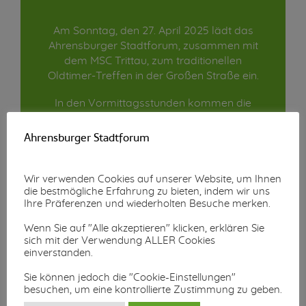
Am Sonntag, den 27. April 2025 lädt das
Ahrensburger Stadtforum, zusammen mit
dem MSC Trittau, zum traditionellen
Oldtimer-Treffen in der Großen Straße ein.
In den Vormittagsstunden kommen die
meisten vier- und zweirädigen Oldtimer an,
um die besten Plätze zu ergattern. Mittags
Ahrensburger Stadtforum
haben viele Neuankömmlinge meist schon
keine Chance mehr auf einen Platz in der
ersten Reihe. Das macht aber nichts, denn
Wir verwenden Cookies auf unserer Website, um Ihnen
die bestmögliche Erfahrung zu bieten, indem wir uns
die Fans finden jedes Schmuckstück auch in
Ihre Präferenzen und wiederholten Besuche merken.
der entlegensten Ecke.
Wenn Sie auf "Alle akzeptieren" klicken, erklären Sie
Aber nicht nur bei den Gästen aus ganz
sich mit der Verwendung ALLER Cookies
Norddeutschland, sondern auch bei den
einverstanden.
Besitzern der Oldtimer ist das Treffen in
Sie können jedoch die "Cookie-Einstellungen"
Ahrensburg sehr beliebt. Das liegt nicht nur
besuchen, um eine kontrollierte Zustimmung zu geben.
an dem großen Publikumsinteresse,