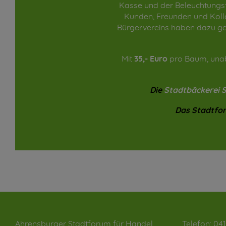
Kasse und der Beleuchtungsf
Kunden, Freunden und Koll
Bürgervereins haben dazu gef
Mit
35,- Euro
pro Baum, unab
Die
Stadtbäckerei 
Das Stadtfor
Ahrensburger Stadtforum für Handel,
Telefon:
041