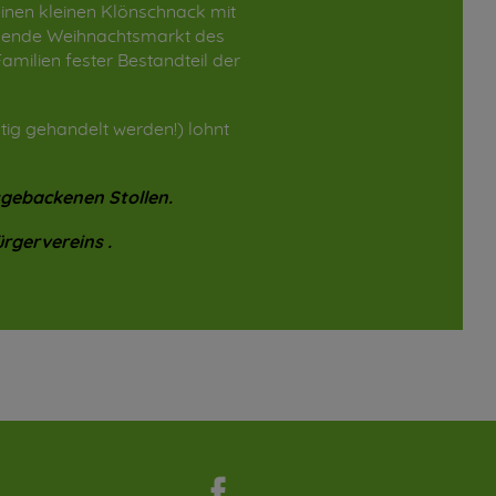
inen kleinen Klönschnack mit
nzende Weihnachtsmarkt des
milien fester Bestandteil der
ig gehandelt werden!) lohnt
gebackenen Stollen.
rgervereins .