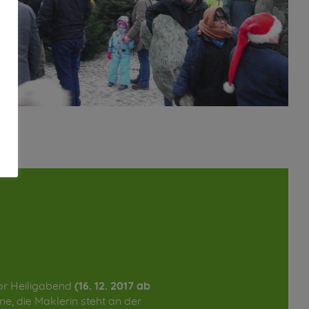
vor Heiligabend
(16. 12. 2017 ab
, die Maklerin steht an der