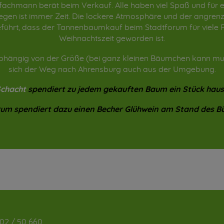
achmann berät beim Verkauf. Alle haben viel Spaß und für e
egen ist immer Zeit. Die lockere Atmosphäre und der angre
ührt, dass der Tannenbaumkauf beim Stadtforum für viele Fa
Weihnachtszeit geworden ist.
hängig von der Größe (bei ganz kleinen Bäumchen kann mut
sich der Weg nach Ahrensburg auch aus der Umgebung.
Schacht
spendiert zu jedem gekauften Baum ein Stück haus
um spendiert dazu einen Becher Glühwein am Stand des Bü
02 / 50 660