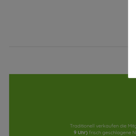
Traditionell verkaufen die M
9 Uhr)
frisch geschlagene N