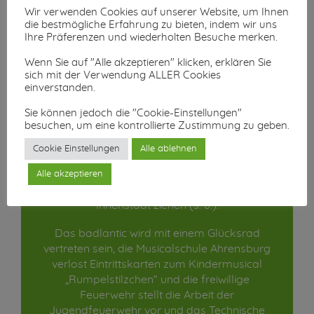
Wir verwenden Cookies auf unserer Website, um Ihnen
die bestmögliche Erfahrung zu bieten, indem wir uns
Ihre Präferenzen und wiederholten Besuche merken.
Wenn Sie auf "Alle akzeptieren" klicken, erklären Sie
sich mit der Verwendung ALLER Cookies
In der Hagener Allee wird das beliebte
einverstanden.
Kinderschminken angeboten und bei den
Mitgliedsbetrieben der IG Hagener Allee
Sie können jedoch die "Cookie-Einstellungen"
besuchen, um eine kontrollierte Zustimmung zu geben.
können Kinder Laternen basteln. Diese
kommen dann gleich abends beim Highlight
Cookie Einstellungen
Alle ablehnen
der Veranstaltung zum Einsatz. Ab 17:30 Uhr
wird ein großer Laternenumzug mit dem
Alle akzeptieren
Spielmannszug des ATSV durch die
Innenstadt ziehen (s. u.).
Das badlantic wird mit einem Glücksrad
vertreten sein, die Musicalschule Ahrensburg
verlost Eintrittskarten zum Kindermusical
„Rumpelstilzchen“ und die freiwillige
Feuerwehr stellt die Arbeit der
Jugendfeuerwehr vor und das Technische