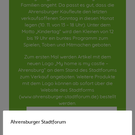
Familien angeht. Da passt es gut, dass die
Ahrensburger Kaufleute den letzten
verkaufsoffenen Sonntag in diesen Monat
legen (10. 11. von 13 – 18 Uhr). Unter dem
Motto „Kindertag“ wird den Kleinen von 12
bis 19 Uhr ein buntes Programm zum
Spielen, Toben und Mitmachen geboten.
Zum ersten Mal werden Artikel mit dem
neuen Logo „My home is my castle –
Ahrensburg“ an dem Stand des Stadtforums
zum Verkauf angeboten. Weitere Produkte
mit dem Logo können ab sofort über die
Website des Stadtforms
(www.ahrensburger-stadtforum.de) bestellt
werden.
Ahrensburger Stadtforum