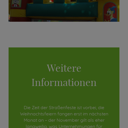
Weitere
Informationen
Die Zeit der Straßenfeste ist vorbei, die
Weihnachtsfeiern fangen erst im nächsten
Monat an – der November gilt als eher
langweilig, was Unternehmungen für