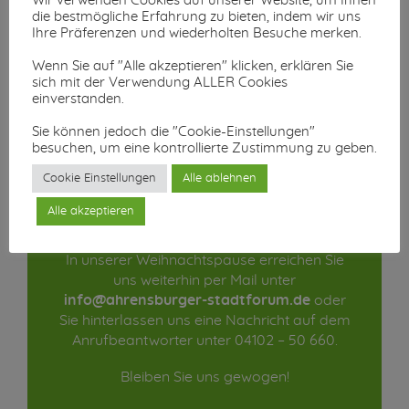
Wir verwenden Cookies auf unserer Website, um Ihnen
die bestmögliche Erfahrung zu bieten, indem wir uns
Ihre Präferenzen und wiederholten Besuche merken.
Wenn Sie auf "Alle akzeptieren" klicken, erklären Sie
sich mit der Verwendung ALLER Cookies
einverstanden.
Weitere
Sie können jedoch die "Cookie-Einstellungen"
besuchen, um eine kontrollierte Zustimmung zu geben.
Informationen
Cookie Einstellungen
Alle ablehnen
Alle akzeptieren
In unserer Weihnachtspause erreichen Sie
uns weiterhin per Mail unter
info@ahrensburger-stadtforum.de
oder
Sie hinterlassen uns eine Nachricht auf dem
Anrufbeantworter unter 04102 – 50 660.
Bleiben Sie uns gewogen!