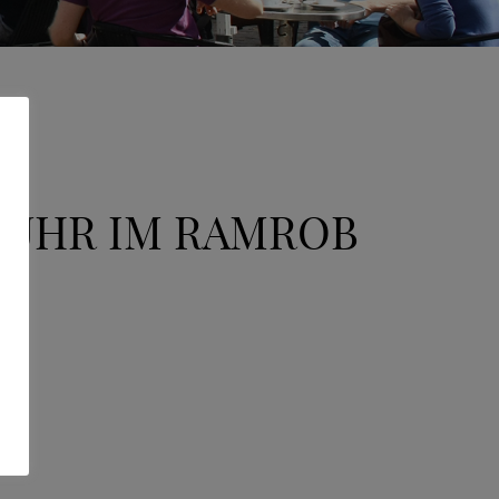
19 UHR IM RAMROB