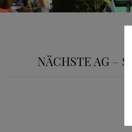
NÄCHSTE AG – SI