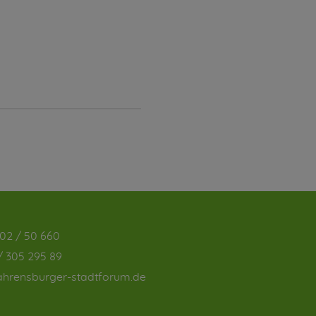
02 / 50 660
/ 305 295 89
hrensburger-stadtforum.de