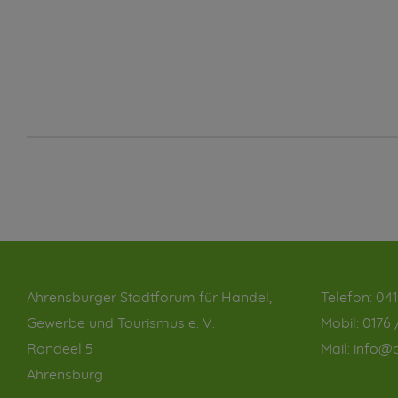
Ahrensburger Stadtforum für Handel,
Telefon:
041
Gewerbe und Tourismus e. V.
Mobil:
0176 
Rondeel 5
Mail:
info@a
Ahrensburg