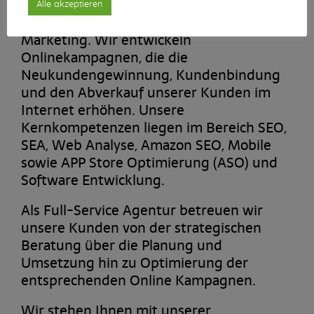
Alle akzeptieren
PaxTerra ist Ihre Agentur für Online
Marketing. Wir entwickeln
Onlinekampagnen, die die
Neukundengewinnung, Kundenbindung
und den Abverkauf unserer Kunden im
Internet erhöhen. Unsere
Kernkompetenzen liegen im Bereich SEO,
SEA, Web Analyse, Amazon SEO, Mobile
sowie APP Store Optimierung (ASO) und
Software Entwicklung.
Als Full-Service Agentur betreuen wir
unsere Kunden von der strategischen
Beratung über die Planung und
Umsetzung hin zu Optimierung der
entsprechenden Online Kampagnen.
Wir stehen Ihnen mit unserer