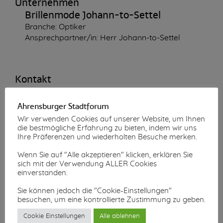
Unternehmen
Brillenmode Johann-to-Settel
Branche: Optiker
Ansprechpartner/in: Herr Johann-to-Settel
Kontakt
22926 Ahrensburg
Manhagener Allee 7
Ahrensburger Stadtforum
Telefon: 04102 - 583 85
Wir verwenden Cookies auf unserer Website, um Ihnen
Telefax: 04102 - 576 55
die bestmögliche Erfahrung zu bieten, indem wir uns
info@brillenmode-jts.de
Ihre Präferenzen und wiederholten Besuche merken.
www.brillenmode-jts.de
Wenn Sie auf "Alle akzeptieren" klicken, erklären Sie
sich mit der Verwendung ALLER Cookies
einverstanden.
Sie können jedoch die "Cookie-Einstellungen"
besuchen, um eine kontrollierte Zustimmung zu geben.
Cookie Einstellungen
Alle ablehnen