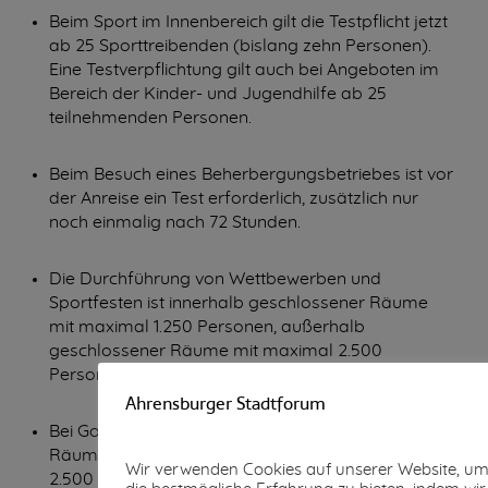
Beim Sport im Innenbereich gilt die Testpflicht jetzt
ab 25 Sporttreibenden (bislang zehn Personen).
Eine Testverpflichtung gilt auch bei Angeboten im
Bereich der Kinder- und Jugendhilfe ab 25
teilnehmenden Personen.
Beim Besuch eines Beherbergungsbetriebes ist vor
der Anreise ein Test erforderlich, zusätzlich nur
noch einmalig nach 72 Stunden.
Die Durchführung von Wettbewerben und
Sportfesten ist innerhalb geschlossener Räume
mit maximal 1.250 Personen, außerhalb
geschlossener Räume mit maximal 2.500
Personen zulässig.
Ahrensburger Stadtforum
Bei Gottesdiensten außerhalb geschlossener
Räume wird die zulässige Teilnehmerzahl auf
Wir verwenden Cookies auf unserer Website, um
2.500 erhöht, innerhalb geschlossener Räume auf