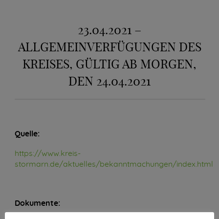
23.04.2021 –
ALLGEMEINVERFÜGUNGEN DES
KREISES, GÜLTIG AB MORGEN,
DEN 24.04.2021
Quelle:
https://www.kreis-
stormarn.de/aktuelles/bekanntmachungen/index.html
Dokumente: