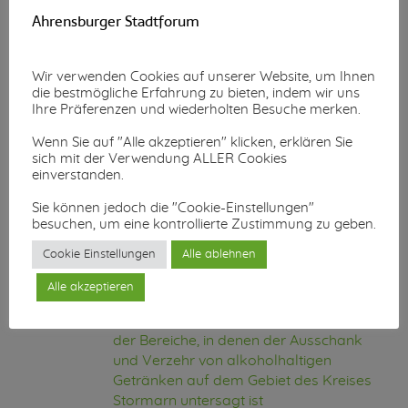
23.04.2021
Allgemeinverfügung des Kreises
Ahrensburger Stadtforum
Stormarn Ergänzende Maßnahmen bei
Überschreitung der 7-Tage-Inzidenz von
100 Neuinfektionen je 100.000
Wir verwenden Cookies auf unserer Website, um Ihnen
Einwohnerinnen und Einwohnern
die bestmögliche Erfahrung zu bieten, indem wir uns
Ihre Präferenzen und wiederholten Besuche merken.
Aufhebung der Allgemeinverfügung des
Wenn Sie auf "Alle akzeptieren" klicken, erklären Sie
Kreises Stormarn Allgemeinverfügung
sich mit der Verwendung ALLER Cookies
des Kreises Stormarn zu ergänzenden
einverstanden.
Maßnahmen bei Überschreitung der 7-
Tage-Inzidenz von 50 Neuninfektionen
Sie können jedoch die "Cookie-Einstellungen"
je 100.000 Einwohner-innen und
besuchen, um eine kontrollierte Zustimmung zu geben.
Einwohnern
Cookie Einstellungen
Alle ablehnen
Aufhebung der Allgemeinverfügung des
Alle akzeptieren
Kreises Stormarn Allgemeinverfügung
des Kreises Stormarn zur Festlegung
der Bereiche, in denen der Ausschank
und Verzehr von alkoholhaltigen
Getränken auf dem Gebiet des Kreises
Stormarn untersagt ist