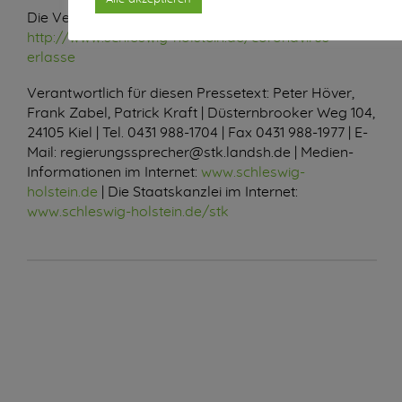
Die Verordnung wird veröffentlicht im Internet:
http://www.schleswig-holstein.de/coronavirus-
erlasse
Verantwortlich für diesen Pressetext: Peter Höver,
Frank Zabel, Patrick Kraft | Düsternbrooker Weg 104,
24105 Kiel |
Tel.
0431 988-1704 | Fax 0431 988-1977 | E-
Mail: regierungssprecher@stk.landsh.de | Medien-
Informationen im Internet:
www.schleswig-
holstein.de
| Die Staatskanzlei im Internet:
www.schleswig-holstein.de/stk