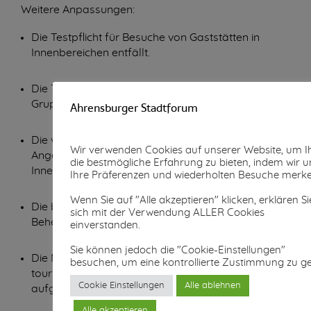
Weitere Anpassungen:
Die Testpflicht für Besuche von Gaststätten in
Innenbereichen entfällt.
Die Testpflicht bei Veranstaltungen mit
Gruppenaktivität wird aufgehoben.
Ahrensburger Stadtforum
Die verbliebenen Testpflichten für Sport sowie
Wir verwenden Cookies auf unserer Website, um 
Angebote der Kinder und Jugendhilfe in
die bestmögliche Erfahrung zu bieten, indem wir u
Innenbereichen entfallen.
Ihre Präferenzen und wiederholten Besuche merke
Wenn Sie auf "Alle akzeptieren" klicken, erklären Si
Die bisherige Folgetestung bei Besuch eines
sich mit der Verwendung ALLER Cookies
Beherbergungsbetriebes entfällt.
einverstanden.
Sie können jedoch die "Cookie-Einstellungen"
Die Maskenpflicht für Schiffsverkehre (
ÖPNV
wie
besuchen, um eine kontrollierte Zustimmung zu g
touristisch) wird in den Außenbereichen
Cookie Einstellungen
Alle ablehnen
aufgehoben.
Alle akzeptieren