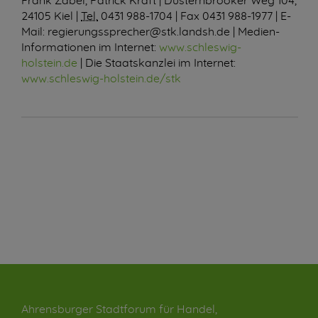
Frank Zabel, Patrick Kraft | Düsternbrooker Weg 104,
24105 Kiel |
Tel.
0431 988-1704 | Fax 0431 988-1977 |
E-
Mail
: regierungssprecher@stk.landsh.de | Medien-
Informationen im Internet:
www.schleswig-
holstein.de
| Die Staatskanzlei im Internet:
www.schleswig-holstein.de/stk
Ahrensburger Stadtforum für Handel,