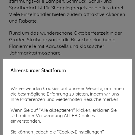
stimmungsvolle Lampen, Schmuck, Schul- und
Sportbedarf ist für Shoppingbegeisterte alles dabei.
Viele Einzelhändler bieten zudem attraktive Aktionen
und Rabatte.
Rund um das wunderschöne Oktoberfestzelt in der
Großen Straße erwartet die Besucher eine bunte
Flaniermeile mit Karussells und klassischer
Jahrmarktatmosphäre.
Ab 12 Uhr findet im Festzelt ein gemütlicher
Ahrensburger Stadtforum
Frühschoppen zum Mitschunkeln mit uriger
Blasmusik des Musikzugs Hoisdorf statt. Und auch
kulinarisch ist für jeden Geschmack etwas dabei:
Wir verwenden Cookies auf unserer Website, um Ihnen
Zum kühlen Oktoberfestbier gibt es authentische
die bestmögliche Erfahrung zu bieten, indem wir uns
Haxn, Brezn, Obazda, Leberkäs mit Semmel oder
Ihre Präferenzen und wiederholten Besuche merken.
eine einfache Brotzeit.
Wenn Sie auf "Alle akzeptieren" klicken, erklären Sie
sich mit der Verwendung ALLER Cookies
In der Hagener können sich die Kinder auf einen
einverstanden.
Ballonkünstler und Kinderschminken freuen –
organisiert von der IG Hagener Allee.
Sie können jedoch die "Cookie-Einstellungen"