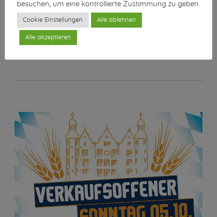
besuchen, um eine kontrollierte Zustimmung zu geben.
Weitere Informationen zum Ahrensburger
Cookie Einstellungen
Alle ablehnen
Oktoberfest sowie Tickets für die
Abendveranstaltungen vom 2. bis 4. Oktober
Alle akzeptieren
erhalten Sie unter:
www.oktoberfest-ahrensburg.de