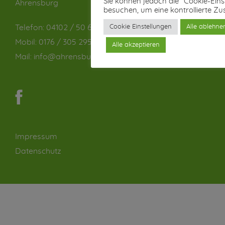
Sie können jedoch die "Cookie-Eins
Ahrensburg
besuchen, um eine kontrollierte Z
Cookie Einstellungen
Alle ablehne
Telefon:
04102 / 50 660
Mobil:
0176 / 305 295 89
Alle akzeptieren
Mail:
info@ahrensburger-stadtforum.de
Impressum
Datenschutz