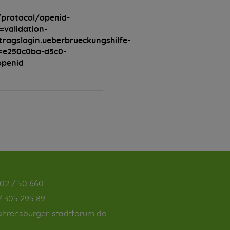
protocol/openid-
validation-
agslogin.ueberbrueckungshilfe-
=e250c0ba-d5c0-
openid
02 / 50 660
/ 305 295 89
hrensburger-stadtforum.de