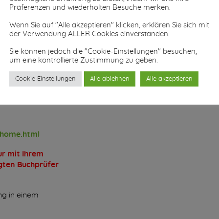
Präferenzen und wiederholten Besuche merken.
Wenn Sie auf "Alle akzeptieren" klicken, erklären Sie sich mit
sterium
der Verwendung ALLER Cookies einverstanden.
ungshilfe für
Sie können jedoch die "Cookie-Einstellungen" besuchen,
ren
um eine kontrollierte Zustimmung zu geben.
z oder zu
tellt.
Cookie Einstellungen
Alle ablehnen
Alle akzeptieren
home.html
ur mit Ihrem
igten Buchprüfer
ng in einem