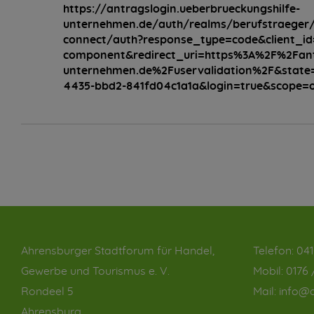
https://antragslogin.ueberbrueckungshilfe-
unternehmen.de/auth/realms/berufstraeger/
connect/auth?response_type=code&client_id=
component&redirect_uri=https%3A%2F%2Fantr
unternehmen.de%2Fuservalidation%2F&state
4435-bbd2-841fd04c1a1a&login=true&scope=
Ahrensburger Stadtforum für Handel,
Telefon:
041
Gewerbe und Tourismus e. V.
Mobil:
0176 
Rondeel 5
Mail:
info@a
Ahrensburg