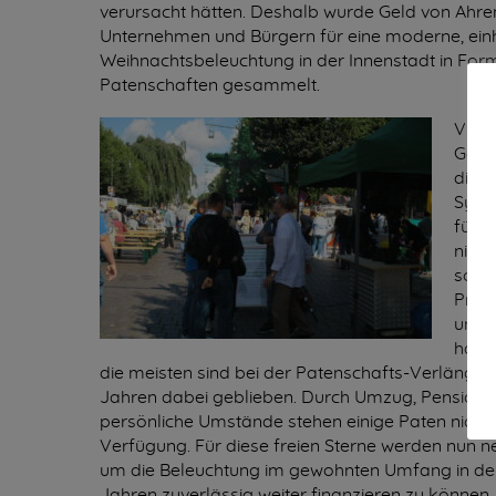
verursacht hätten. Deshalb wurde Geld von Ahr
Unternehmen und Bürgern für eine moderne, einh
Weihnachtsbeleuchtung in der Innenstadt in For
Patenschaften gesammelt.
Viele
Gast
dies
Symp
für s
nicht
sond
Priv
und 
habe
die meisten sind bei der Patenschafts-Verlänger
Jahren dabei geblieben. Durch Umzug, Pensioni
persönliche Umstände stehen einige Paten nicht
Verfügung. Für diese freien Sterne werden nun n
um die Beleuchtung im gewohnten Umfang in 
Jahren zuverlässig weiter finanzieren zu können.