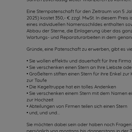
Eine Sternpatenschaft für den Zeitraum von 5 Ja
2025) kostet 350,- € zzgl. MwSt. In diesem Preis i
eines individuellen Namensschildes enthalten so
Abbau der Sterne, die Einlagerung über das ganz
Wartungs- und Reparaturarbeiten in dem genan
Gründe, eine Patenschaft zu erwerben, gibt es vie
• Sie wollen effektiv und dauerhaft für Ihre Firm
• Sie verschenken einen Stern an Ihre Liebste ode
• Großeltern stiften einen Stern für ihre Enkel zu
zur Taufe
• Die Kegeltruppe hat ein tolles Andenken
• Sie verschenken einem Stern mit dem Namen e
zur Hochzeit
• Abteilungen von Firmen teilen sich einen Stern
• und, und und…
Sie möchten dabei sein oder haben noch Fragen?
persönlich von montags bis donnerstags in der Ze