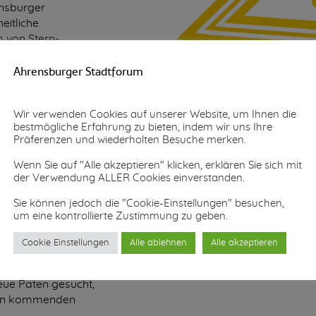
ensburger
eitliche
m von Stern-
Ahrensburger Stadtforum
 Einzelhändler und
ronomen haben
en Weg der
Wir verwenden Cookies auf unserer Website, um Ihnen die
bestmögliche Erfahrung zu bieten, indem wir uns Ihre
athie-Werbung
Präferenzen und wiederholten Besuche merken.
ich entdeckt. Aber
 nur Firmen,
Wenn Sie auf "Alle akzeptieren" klicken, erklären Sie sich mit
ern auch
der Verwendung ALLER Cookies einverstanden.
atpersonen, Vereine
Sie können jedoch die "Cookie-Einstellungen" besuchen,
Gemeinschaften
um eine kontrollierte Zustimmung zu geben.
n mitgemacht und
ung nach fünf
Cookie Einstellungen
Alle ablehnen
Alle akzeptieren
erung oder andere
 mehr zur
eue Paten gesucht,
den kommenden