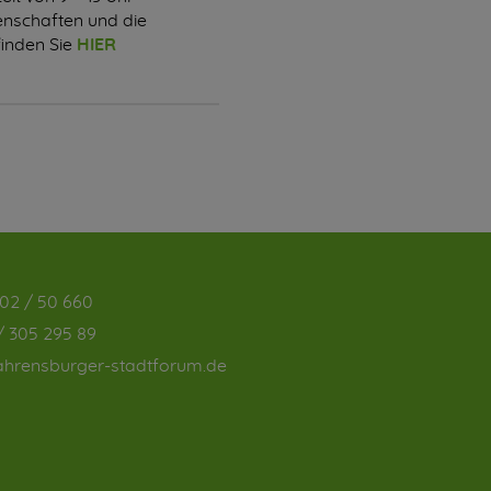
tenschaften und die
finden Sie
HIER
02 / 50 660
/ 305 295 89
hrensburger-stadtforum.de