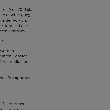
hren (von 2021 bis
st die Anfertigung
wie der Auf- und
e Jahr und alle
nten Zeitraum.
le:
a werben
r Ihren Liebsten
r Konfirmation oder
ines Brautpaares
 Sie erreichen uns
it von 9 – 13 Uhr