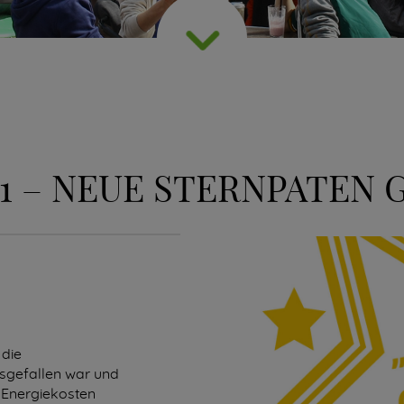
021 – NEUE STERNPATEN
 die
sgefallen war und
 Energiekosten